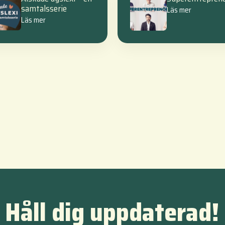
samtalsserie
Läs mer
Läs mer
Håll dig uppdaterad!