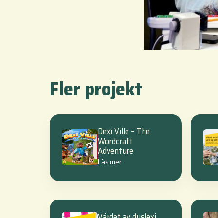
Fler projekt
Dexi Ville – The
Wordcraft
Adventure
Läs mer
Värdet av dyslexi