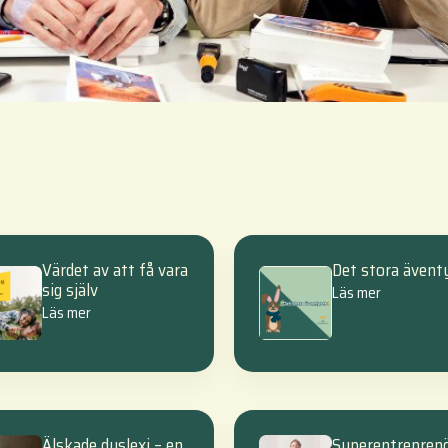
Värdet av att få vara
Det stora ävent
sig själv
Läs mer
Läs mer
Älskade dyslexi – en
Superentrepren