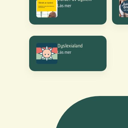
Läs mer
Dyslexialand
Läs mer