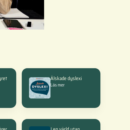
yret
Älskade dyslexi
Läs mer
örer
I en värld utan