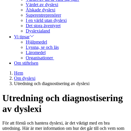
Värdet av dyslexi
Älskade dyslexi
Superentreprenörer
I en värld utan dyslexi
Det stora äventyret
Dyslexialand
Vi tipsar
Hjälpmedel
Lyssna, se och läs
Läromedel
Organisationer
Om stiftelsen
Hem
Om dyslexi
Utredning och diagnostisering av dyslexi
Utredning och diagnostisering
av dyslexi
För att förstå och hantera dyslexi, är det viktigt med en bra
utredning. Här är mer information om hur det går till och vem som