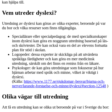
kan hjälpa till.
Vem utreder dyslexi?
Utredning av dyslexi kan göras av olika experter, beroende på var
du bor och vilka resurser som finns tillgängliga.
Speciallärare eller specialpedagog: de med specialkunskaper
inom dyslexi kan göra en noggrann utredning baserad på läs-
och skrivtester. De kan också vara en del av elevens fortsatta
plan för stöd i skolan.
Logopeder: dessa experter är skickliga på att utvärdera
språkliga färdigheter och kan göra en mer medicinsk
utredning, särskilt om det finns en remiss från en läkare.
Psykologer: de kan göra utredningar som fokuserar på hur
hjärnan arbetar med språk och minne, vilket är viktigt i
dyslexi.
(Källa:
https://www.1177.se/sjukdomar–besvar/hjarna-och-
nerver/larande-forstaelse-och-minne/dyslexi/#section-12548
)
Olika vägar till utredning
Att få en utredning kan se olika ut beroende på var i Sverige du bor: