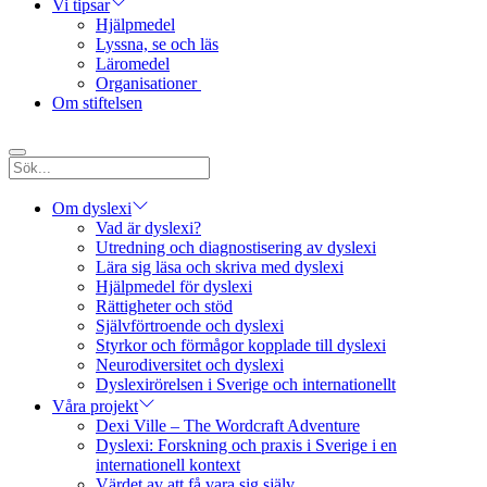
Vi tipsar
Hjälpmedel
Lyssna, se och läs
Läromedel
Organisationer
Om stiftelsen
Om dyslexi
Vad är dyslexi?
Utredning och diagnostisering av dyslexi
Lära sig läsa och skriva med dyslexi
Hjälpmedel för dyslexi
Rättigheter och stöd
Självförtroende och dyslexi
Styrkor och förmågor kopplade till dyslexi
Neurodiversitet och dyslexi
Dyslexirörelsen i Sverige och internationellt
Våra projekt
Dexi Ville – The Wordcraft Adventure
Dyslexi: Forskning och praxis i Sverige i en
internationell kontext
Värdet av att få vara sig själv