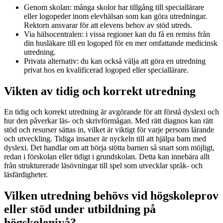
Genom skolan: många skolor har tillgång till speciallärare
eller logopeder inom elevhälsan som kan göra utredningar.
Rektorn ansvarar för att elevens behov av stöd utreds.
Via hälsocentralen: i vissa regioner kan du få en remiss från
din husläkare till en logoped för en mer omfattande medicinsk
utredning.
Privata alternativ: du kan också välja att göra en utredning
privat hos en kvalificerad logoped eller speciallärare.
Vikten av tidig och korrekt utredning
En tidig och korrekt utredning är avgörande för att förstå dyslexi och
hur den påverkar läs- och skrivförmågan. Med rätt diagnos kan rätt
stöd och resurser sättas in, vilket är viktigt för varje persons lärande
och utveckling. Tidiga insatser är nyckeln till att hjälpa barn med
dyslexi. Det handlar om att börja stötta barnen så snart som möjligt,
redan i förskolan eller tidigt i grundskolan. Detta kan innebära allt
från strukturerade läsövningar till spel som utvecklar språk- och
läsfärdigheter.
Vilken utredning behövs vid högskoleprov
eller stöd under utbildning på
högskolenivå?