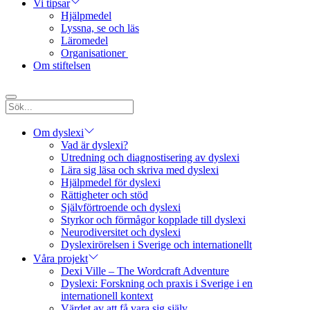
Vi tipsar
Hjälpmedel
Lyssna, se och läs
Läromedel
Organisationer
Om stiftelsen
Om dyslexi
Vad är dyslexi?
Utredning och diagnostisering av dyslexi
Lära sig läsa och skriva med dyslexi
Hjälpmedel för dyslexi
Rättigheter och stöd
Självförtroende och dyslexi
Styrkor och förmågor kopplade till dyslexi
Neurodiversitet och dyslexi
Dyslexirörelsen i Sverige och internationellt
Våra projekt
Dexi Ville – The Wordcraft Adventure
Dyslexi: Forskning och praxis i Sverige i en
internationell kontext
Värdet av att få vara sig själv