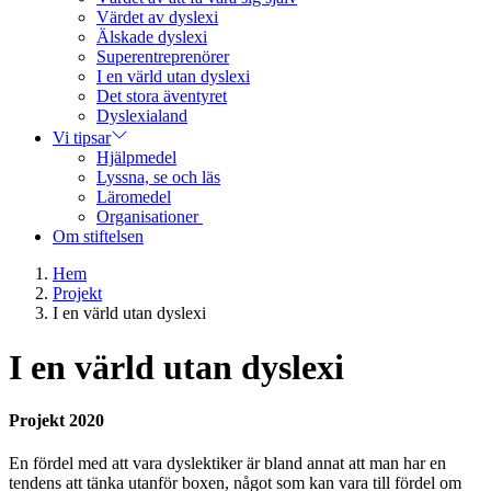
Värdet av dyslexi
Älskade dyslexi
Superentreprenörer
I en värld utan dyslexi
Det stora äventyret
Dyslexialand
Vi tipsar
Hjälpmedel
Lyssna, se och läs
Läromedel
Organisationer
Om stiftelsen
Hem
Projekt
I en värld utan dyslexi
I en värld utan dyslexi
Projekt 2020
En fördel med att vara dyslektiker är bland annat att man har en
tendens att tänka utanför boxen, något som kan vara till fördel om