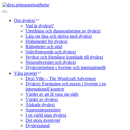
Om dyslexi
Vad är dyslexi?
Utredning och diagnostisering av dyslexi
Lära sig läsa och skriva med dyslexi
Hjälpmedel för dyslexi
Rättigheter och stöd
Självförtroende och dyslexi
Styrkor och förmågor kopplade till dyslexi
Neurodiversitet och dyslexi
Dyslexirörelsen i Sverige och internationellt
Våra projekt
Dexi Ville – The Wordcraft Adventure
Dyslexi: Forskning och praxis i Sverige i en
internationell kontext
Värdet av att få vara sig själv
Värdet av dyslexi
Älskade dyslexi
Superentreprenörer
I en värld utan dyslexi
Det stora äventyret
Dyslexialand